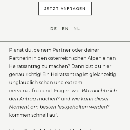
JETZT ANFRAGEN
PLANE DEINEN HEIRATSANTRAG IN DEN BERGEN
Fotografie voor
DE
EN
NL
Heiratsanträge
Planst du, deinem Partner oder deiner
Partnerin in den österreichischen Alpen einen
Heiratsantrag zu machen? Dann bist du hier
genau richtig! Ein Heiratsantrag ist gleichzeitig
unglaublich schön und extrem
nervenaufreibend. Fragen wie:
Wo möchte ich
den Antrag machen?
und
wie kann dieser
Moment am besten festgehalten werden?
kommen schnell auf.